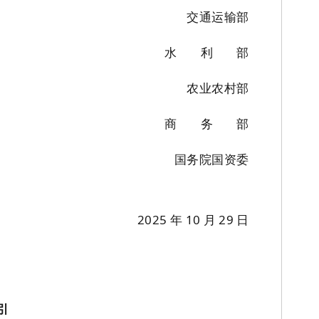
交
通
运
输
部
水
利
部
农
业
农
村
部
商
务
部
国务院国资委
2025
年
10
月
29
日
引